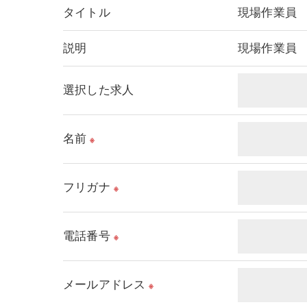
タイトル
現場作業員
当社では、利用目的の達成に必要な範囲に
これらの委託先に対しては個人情報保護契
説明
現場作業員
＜個人情報の安全管理＞
選択した求人
当社では、個人情報の漏洩等がなされない
名前
※
＜個人情報を与えなかった場合に生じる結
必要な情報を頂けない場合は、それに対応
フリガナ
※
＜個人情報の開示･訂正・削除･利用停止の
当社では、お客様の個人情報の開示･訂正･
電話番号
※
ご本人である事を確認のうえ、対応させて
個人情報の開示･訂正･削除・利用停止の具
メールアドレス
※