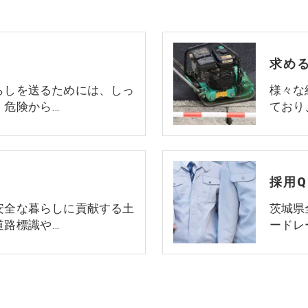
求め
らしを送るためには、しっ
様々な
、危険から…
ており
採用Q
安全な暮らしに貢献する土
茨城県
道路標識や…
ードレ