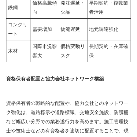
価格高騰傾
発注遅延・
早期契約・複数業
鉄鋼
向
欠品
者活用
コンクリ
需要増加
物流遅延
地元調達強化
ート
国際市況影
価格変動リ
長期契約・在庫確
木材
響大
スク
保
資格保有者配置と協力会社ネットワーク構築
資格保有者の戦略的な配置や、協力会社とのネットワー
ク強化は、道路標示や道路標識、交通安全施設、防護柵
など幅広い分野での業務遂行力を高めます。施工管理技
士や技術士などの有資格者を適切に配置することで、現