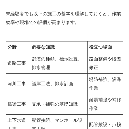
未経験者でも以下の施工の基本を理解しておくと、作業
効率や現場での評価が高まります。
分野
必要な知識
役立つ場面
舗装の種類、標示設置、
路面整備や段差
道路工事
排水管理
修正
堤防補強、浚渫
河川工事
護岸工法、排水計画
作業
耐震補強や補修
橋梁工事
支承・補強の基礎知識
作業
上下水道
配管接続、マンホール設
配管敷設・点検
工事
置手順