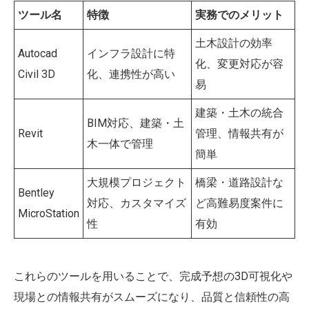
ツール名
特徴
実務でのメリット
土木設計の効率
Autocad
インフラ設計に特
化、変更対応が容
Civil 3D
化、連携性が高い
易
建築・土木の統合
BIM対応、建築・土
Revit
管理、情報共有が
木一体で管理
簡単
大規模プロジェクト
橋梁・道路設計な
Bentley
対応、カスタマイズ
ど高難易度案件に
MicroStation
性
有効
これらのツールを用いることで、完成予想の3D可視化や
現場との情報共有がスムーズになり、品質と信頼性の高