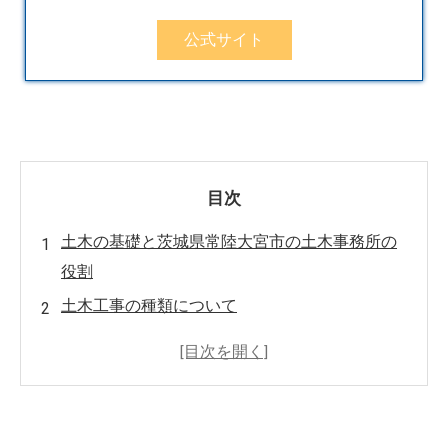
公式サイト
目次
土木の基礎と茨城県常陸大宮市の土木事務所の
役割
土木工事の種類について
業界のキャリアと資格取得ガイド
未経験者でも活躍できる！土木業界で必要とさ
れるスキルと技術を解説
ICT土木とデジタル技術