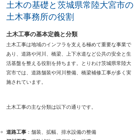
土木の基礎と茨城県常陸大宮市の
茨城県常陸大宮市の土木について
土木事務所の役割
茨城県常陸大宮市で土木が選ばれる理由につい
て
土木工事の基本定義と分類
茨城県常陸大宮市について
土木工事は地域のインフラを支える極めて重要な事業で
会社概要
あり、道路や河川、橋梁、上下水道など公共の安全と生
関連エリア
活基盤を整える役割を持ちます。とりわけ茨城県常陸大
対応地域
宮市では、道路舗装や河川整備、橋梁補修工事が多く実
施されています。
土木工事の主な分類は以下の通りです。
道路工事
：舗装、拡幅、排水設備の整備