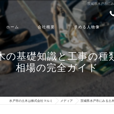
茨城県水戸市に
ホーム
会社概要
求める人物像
代表挨拶
木の基礎知識と工事の種
ビジョン
相場の完全ガイド
事業案内
漫画特集
水戸市の土木は株式会社マルミ
メディア
茨城県水戸市にみる土