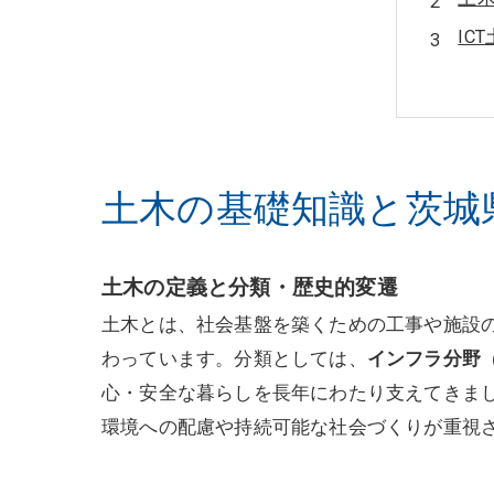
IC
茨城
茨
茨
会
土木の基礎知識と茨城
関
対
土木の定義と分類・歴史的変遷
土木とは、社会基盤を築くための工事や施設
わっています。分類としては、
インフラ分野
心・安全な暮らしを長年にわたり支えてきま
環境への配慮や持続可能な社会づくりが重視