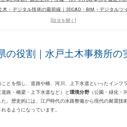
T土木・デジタル技術の最前線｜3DCAD・BIM・デジタルツ
県水戸市 土木について
城県水戸市で土木が選ばれる（求められる）理由について
城県水戸市について
社概要
県の役割｜水戸土木事務所の
連エリア
応地域
のことを指し、道路や橋、河川、上下水道といったインフ
（道路・橋梁・上下水道など）と
環境分野
（公園・緑化・
した。歴史的には、江戸時代の水路整備から現代の耐震技
されるようになっています。